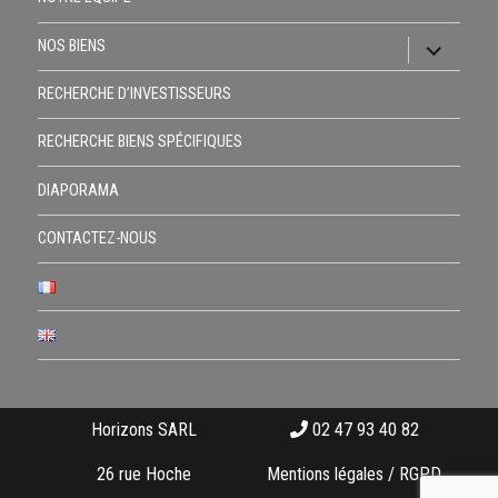
ouvrir
NOS BIENS
le
sous-
RECHERCHE D’INVESTISSEURS
menu
RECHERCHE BIENS SPÉCIFIQUES
DIAPORAMA
CONTACTEZ-NOUS
Horizons SARL
02 47 93 40 82
26 rue Hoche
Mentions légales / RGPD